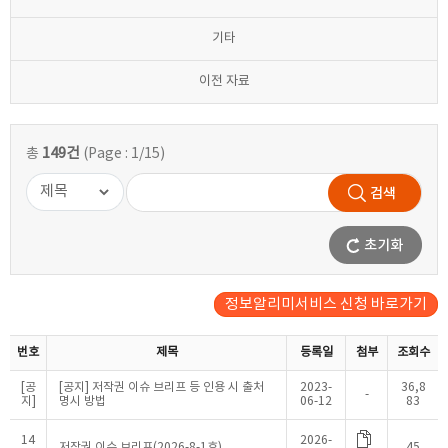
기타
이전 자료
149건
총
(Page : 1/15)
정보알리미서비스 신청 바로가기
번호
제목
등록일
첨부
조회수
[공
[공지] 저작권 이슈 브리프 등 인용 시 출처
2023-
36,8
-
지]
명시 방법
06-12
83
14
2026-
저작권 이슈 브리프(2026-8-1호)
45