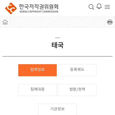
태국
법제정보
등록제도
침해대응
법령/정책
기관정보