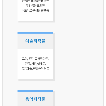
전통춤, 포즈(형상), 혹은
무언극을 포함한
스토리로 구성된 공연 등
예술저작물
그림, 조각, 그래픽아트,
건축, 사진,설계도,
응용예술, 만화캐릭터 등
음악저작물