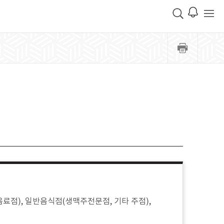
콜음료점), 일반음식점(생맥주전문점, 기타 주점),