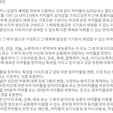
스케치
거나 상업적 혜택을 위하여 사용하는 것과 같이 저작물의 심미감과는 별도로 실
. 다만 (1) 내지 (7)에서 저작물이 심미감을 가지고 있든지 간에 응용
여부에 상관없이 재생 또는 가창으로 구성되는 악곡에 관한 저작물을 뜻하고
의 시각적 영상으로 구성되고 그 매체에 필요한 기기로서 재생할 수 있는 
영상으로 지속적으로 보여질 수 있도록 다른 매체로 녹화할 수 있는 연속
된 그 밖의 음으로 구성되고 그 매체에 필요한 기기로서 재생할 수 있는 
 가창, 연설, 연술, 논평하거나 번역하여 재녹음하는 자 또는 그 밖의 방식으
송 또는 그 밖의 유사한 수단에 의하여 공중에게 전달하는 저작물을 뜻한다.
물로부터 그 구성부분을 복사, 모방, 복제, 블록제작, 녹음, 비디오녹화하
에 새로운 저작물을 창작하는 특성을 가지고 있지 않고 상당 부분에 대해
물을 창작하는 특성을 가지지 않고 상당 부분 원저작물을 변환, 수정 또는 
 또는 수집하는 것을 포함한다.
 없이 상당한 부분에 대해 프로그램의 변형, 수정하는 방식으로 복제하는 
언어이든지간에 비연극적 저작물을 연극저작물로 또는 연극저작물을 비연극적
물을 3차원적 저작물 또는 2차원적 저작물로 변형하는 것 또는 원저작물로
변경을 포함한다.
의한 인식의 초래, 건축, 배포 또는 그 밖의 방식으로 공중이 저작물을 이용할
상당한 양으로서 공중에게 이용할 수 있는 경우에 저작자의 동의를 얻어 문자
 어문저작물의 강연 또는 재인용, 저작물의 오디오방송 및 비디오방송, 