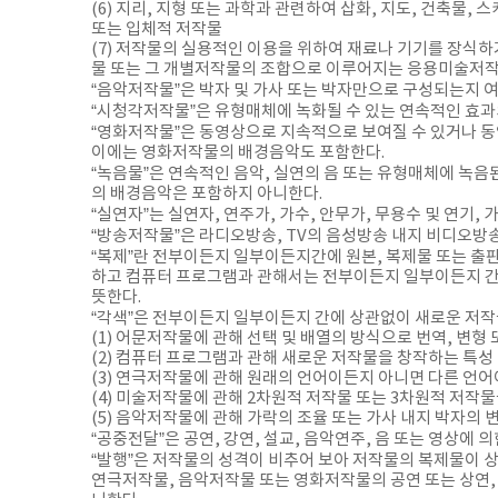
(6) 지리, 지형 또는 과학과 관련하여 삽화, 지도, 건축물, 
또는 입체적 저작물
(7) 저작물의 실용적인 이용을 위하여 재료나 기기를 장식하
물 또는 그 개별저작물의 조합으로 이루어지는 응용미술저작물
“음악저작물”은 박자 및 가사 또는 박자만으로 구성되는지 
“시청각저작물”은 유형매체에 녹화될 수 있는 연속적인 효과
“영화저작물”은 동영상으로 지속적으로 보여질 수 있거나 동
이에는 영화저작물의 배경음악도 포함한다.
“녹음물”은 연속적인 음악, 실연의 음 또는 유형매체에 녹음
의 배경음악은 포함하지 아니한다.
“실연자”는 실연자, 연주가, 가수, 안무가, 무용수 및 연기,
“방송저작물”은 라디오방송, TV의 음성방송 내지 비디오방
“복제”란 전부이든지 일부이든지간에 원본, 복제물 또는 출판
하고 컴퓨터 프로그램과 관해서는 전부이든지 일부이든지 간
뜻한다.
“각색”은 전부이든지 일부이든지 간에 상관없이 새로운 저작
(1) 어문저작물에 관해 선택 및 배열의 방식으로 번역, 변형
(2) 컴퓨터 프로그램과 관해 새로운 저작물을 창작하는 특성
(3) 연극저작물에 관해 원래의 언어이든지 아니면 다른 
(4) 미술저작물에 관해 2차원적 저작물 또는 3차원적 저작
(5) 음악저작물에 관해 가락의 조율 또는 가사 내지 박자의 
“공중전달”은 공연, 강연, 설교, 음악연주, 음 또는 영상에 
“발행”은 저작물의 성격이 비추어 보아 저작물의 복제물이 
연극저작물, 음악저작물 또는 영화저작물의 공연 또는 상연,