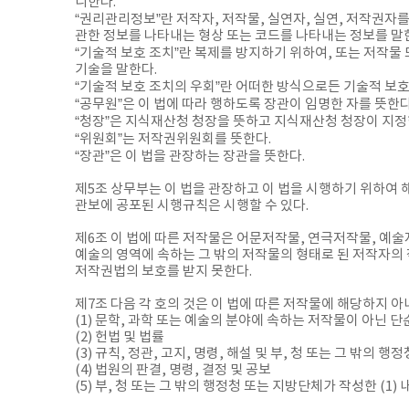
니한다.
“권리관리정보”란 저작자, 저작물, 실연자, 실연, 저작권
관한 정보를 나타내는 형상 또는 코드를 나타내는 정보를 말
“기술적 보호 조치”란 복제를 방지하기 위하여, 또는 저작
기술을 말한다.
“기술적 보호 조치의 우회”란 어떠한 방식으로든 기술적 보
“공무원”은 이 법에 따라 행하도록 장관이 임명한 자를 뜻한다
“청장”은 지식재산청 청장을 뜻하고 지식재산청 청장이 지정
“위원회”는 저작권위원회를 뜻한다.
“장관”은 이 법을 관장하는 장관을 뜻한다.
제5조 상무부는 이 법을 관장하고 이 법을 시행하기 위하여
관보에 공포된 시행규칙은 시행할 수 있다.
제6조 이 법에 따른 저작물은 어문저작물, 연극저작물, 예술
예술의 영역에 속하는 그 밖의 저작물의 형태로 된 저작자의 작
저작권법의 보호를 받지 못한다.
제7조 다음 각 호의 것은 이 법에 따른 저작물에 해당하지 아
(1) 문학, 과학 또는 예술의 분야에 속하는 저작물이 아닌 
(2) 헌법 및 법률
(3) 규칙, 정관, 고지, 명령, 해설 및 부, 청 또는 그 밖의
(4) 법원의 판결, 명령, 결정 및 공보
(5) 부, 청 또는 그 밖의 행정청 또는 지방단체가 작성한 (1) 