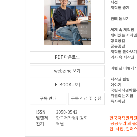
시선
저작권 중계
판례 돋보기
세계 속 저작권
재미있는 저작권
행복공감
공유공감
저작권 톺아보기
PDF 다운로드
역사 속 저작권
이럴 땐 어떻게?
webzine 보기
저작권 별별
E-BOOK 보기
이야기
국립저작권박물
위원회는 지금
구독 안내
구독 신청 및 수정
독자마당
​ ​ ​ ​ ​ ​ ​ ​ ​
ISSN
3058-3543
발행처
한국저작권위원회
한국저작권위원
‘공공누리’의 출
간기
격월
단, 사진, 일러