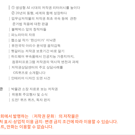
|
① 생성형 AI 시대의 저작권 리터러시를 높이다
② 20년의 동행, 세계와 함께 성장하다
|
업무상저작물의 저작권 최초 귀속 등에 관한
준거법 적용에 대한 판결
|
블랙박스 앞의 창작자들
|
파노라마의 자유
|
웹소설 작가 ‘한산이가’ 이낙준
|
퓨전국악 아리수 윤석영 음악감독
|
헷갈리는 저작권 보호기간 바로 알기
|
하드웨어 부속품에서 인공지능 가중치까지,
컴퓨터프로그램 저작권의 역사적 변천과 과제
|
저작권상담센터의 주요 상담사례를
OX퀴즈로 소개합니다
|
인테리어 디자인 도면 사건
관
|
박물관 소장 자료로 보는 저작권
|
위원회 주요행사 및 소식
|
도전! 퀴즈 퀴즈, 독자 편지
회에서 발행하는 〈저작권 문화〉의 저작물은
처 표시·상업적 이용 금지· 변경 금지 조건에 따라 이용할 수 있습니다.
스트, 만화는 이용할 수 없습니다.