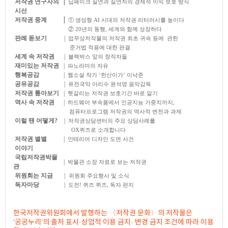
저작권 연구자의
|
딥페이크 실연과 실연자의 경제적 이익 보호 방식
시선
저작권 중계
|
① 생성형 AI 시대의 저작권 리터러시를 높이다
② 20년의 동행, 세계와 함께 성장하다
판례 돋보기
|
업무상저작물의 저작권 최초 귀속 등에 관한
준거법 적용에 대한 판결
세계 속 저작권
|
블랙박스 앞의 창작자들
재미있는 저작권
|
파노라마의 자유
행복공감
|
웹소설 작가 ‘한산이가’ 이낙준
공유공감
|
퓨전국악 아리수 윤석영 음악감독
저작권 톺아보기
|
헷갈리는 저작권 보호기간 바로 알기
역사 속 저작권
|
하드웨어 부속품에서 인공지능 가중치까지,
컴퓨터프로그램 저작권의 역사적 변천과 과제
이럴 땐 어떻게?
|
저작권상담센터의 주요 상담사례를
OX퀴즈로 소개합니다
저작권 별별
|
인테리어 디자인 도면 사건
이야기
국립저작권박물
|
박물관 소장 자료로 보는 저작권
관
위원회는 지금
|
위원회 주요행사 및 소식
독자마당
|
도전! 퀴즈 퀴즈, 독자 편지
​ ​ ​ ​ ​ ​ ​ ​ ​
한국저작권위원회에서 발행하는 〈저작권 문화〉의 저작물은
‘공공누리’의 출처 표시·상업적 이용 금지· 변경 금지 조건에 따라 이용