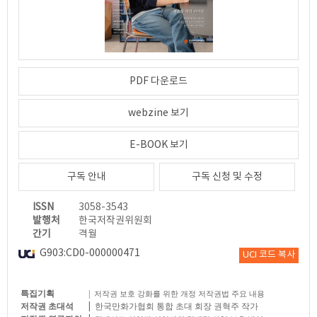
PDF 다운로드
webzine 보기
E-BOOK 보기
구독 안내
구독 신청 및 수정
ISSN
3058-3543
발행처
한국저작권위원회
간기
격월
G903:CD0-000000471
UCI 코드 복사
특집기획
|
저작권 보호 강화를 위한 개정 저작권법 주요 내용
저작권 초대석
한국만화가협회 통합 초대 회장 권혁주 작가
|