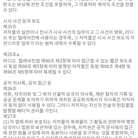
판소는 보상에 관한 조건을 포함하여, 그 이용허락 계약의 조건을 정할
수 있다.
시사 사건 등의 보도
제25조
저작물의 실연이나 전시가 시사 사건의 일부이고 그 사건이 영화, 라디
오 또는 텔레비전에 사용되는 경우에, 그 저작물은 시사 사건 보도의 자
연스러운 일부가 되는 범위 내에서 수록될 수 있다.
제25조a
라디오․텔레비전법 제90조 제3항에 따라 접근할 수 있는 짧은 보도로
서 동법 제90조 제5항에 따라 발행된 저작물은 동법 제90조 제4항 및
제90조 제5항에 따라 복제될 수 있다.
공적 의사록, 공적 접근 등
제26조
의회, 자치의회 및 그 밖의 선출직 당국의 의사록, 재판 절차의 기록 및
공공 문제를 토의하기 위하여 개최된 공공회의에서의 의사록은 저작자
의 동의 없이 사용될 수 있다. 그러나 저작자는 자신의 진술의 편집물을
발행할 배타적 권리를 가진다.
제27조
(1) 이 법에 따라 보호되는 저작물의 복제물이 그 활동과 관련하여 행정
당국이나 법원의 보관하에 있는 경우에, 저작권은 공적 문서에의 접근
에 관한 법률 규정에 따라 등본이나 사본을 요구하는 것을 포함하여, 다