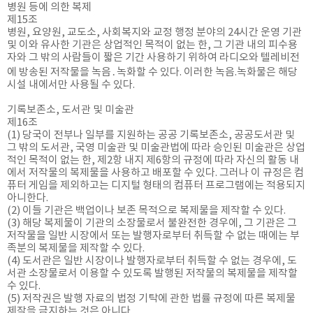
병원 등에 의한 복제
제15조
병원, 요양원, 교도소, 사회복지와 교정 행정 분야의 24시간 운영 기관
및 이와 유사한 기관은 상업적인 목적이 없는 한, 그 기관 내의 피수용
자와 그 밖의 사람들이 짧은 기간 사용하기 위하여 라디오와 텔레비전
에 방송된 저작물을 녹음․녹화할 수 있다. 이러한 녹음.녹화물은 해당
시설 내에서만 사용될 수 있다.
기록보존소, 도서관 및 미술관
제16조
(1) 당국이 전부나 일부를 지원하는 공공 기록보존소, 공공도서관 및
그 밖의 도서관, 국영 미술관 및 미술관법에 따라 승인된 미술관은 상업
적인 목적이 없는 한, 제2항 내지 제6항의 규정에 따라 자신의 활동 내
에서 저작물의 복제물을 사용하고 배포할 수 있다. 그러나 이 규정은 컴
퓨터 게임을 제외하고는 디지털 형태의 컴퓨터 프로그램에는 적용되지
아니한다.
(2) 이들 기관은 백업이나 보존 목적으로 복제물을 제작할 수 있다.
(3) 해당 복제물이 기관의 소장물로서 불완전한 경우에, 그 기관은 그
저작물을 일반 시장에서 또는 발행자로부터 취득할 수 없는 때에는 부
족분의 복제물을 제작할 수 있다.
(4) 도서관은 일반 시장이나 발행자로부터 취득할 수 없는 경우에, 도
서관 소장물로서 이용할 수 있도록 발행된 저작물의 복제물을 제작할
수 있다.
(5) 저작권은 발행 자료의 법정 기탁에 관한 법률 규정에 따른 복제물
제작을 금지하는 것은 아니다.