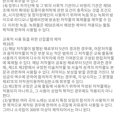
판소에 회부할 수 있다.
(4) 정부나 자치단체 및 그 밖의 사회적 기관이나 비영리 기관은 제50
조에 따라 확대된 집중이용허락에 관한 요건이 충족되는 것을 조건으
로, 시각장애인 및 청각장애인이 사용하기 위하여 녹음 또는 녹화의 방
식으로 라디오나 텔레비전에 방송된 저작물의 복제물을 제작할 수 있
다. 이러한 녹음․녹화물은 제50조에서 예정한 계약이 적용되는 활동
목적에 한하여 사용될 수 있다.
교육적 사용 등을 위한 선집물의 제작
제18조
(1) 해당 저작물이 발행된 해로부터 5년이 경과한 경우에, 어문저작물
과 음악저작물의 적은 부분 또는 적은 범위의 그 저작물은 교육 활동에
사용하기 위하여 다수의 저작자에 의한 기여분으로 구성된 편집저작물
에 복제될 수 있다. 해당 저작물이 공표된 해로부터 5년이 경과한 경우
에, 제1조 제2항에서 규정한 미술저작물 및 서술적 성격의 저작물도 본
문과 관련하여 사용될 수 있다. 저작자는 보상을 받을 권한을 가진다. 보
상금의 액수에 관하여 합의하지 못하는 경우에, 각 당사자는 그 분쟁을
제47조의 저작권이용허락심판소에 회부할 수 있다.
(2) 제1항의 규정은 교육 활동에 사용하기 위하여 작성된 저작물에는
적용되지 아니하고, 그 사용이 상업적 목적인 경우에도 적용되지 아니
한다.
(3) 발행된 여러 곡의 노래는 오로지 특정 모임의 참석자가 사용하기 위
한 목적으로 제작된 경우에 한하여 소곡집에 자유로이 사용될 수 있다.
그러나 소곡집이 300부 이상이 제작되어서는 아니 된다.