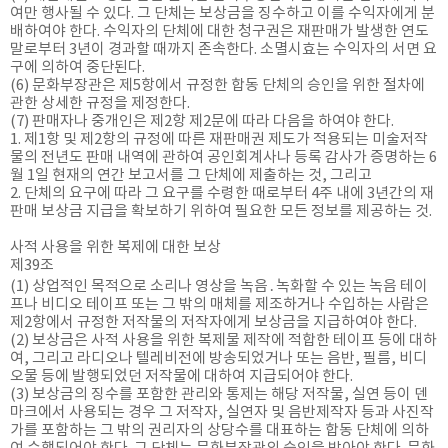
여만 행사될 수 있다. 그 단체는 보상금을 징수하고 이를 수익자에게 분
배하여야 한다. 수익자의 단체에 대한 청구권은 재판매가 발생한 연도
말로부터 3년이 경과할 때까지 존속한다. 소멸시효는 수익자의 서면 요
구에 의하여 중단된다.
(6) 문화부장관은 제5항에서 규정한 합동 단체의 승인을 위한 절차에
관한 상세한 규정을 제정한다.
(7) 판매자나 중개인은 제2항 제2문에 따라 다음을 하여야 한다.
1. 제1항 및 제2항의 규정에 따른 재판매권 제도가 적용되는 미술저작
물의 전년도 판매 내역에 관하여 공인회계사나 등록 감사가 증명하는 6
월 1일 현재의 연간 보고서를 그 단체에 제출하는 것, 그리고
2. 단체의 요구에 따라 그 요구를 수령한 때로부터 4주 내에 3년간의 재
판매 보상금 지급을 확보하기 위하여 필요한 모든 정보를 제공하는 것.
사적 사용을 위한 복제에 대한 보상
제39조
(1) 상업적인 목적으로 소리나 영상을 녹음․녹화할 수 있는 녹음 테이
프나 비디오 테이프 또는 그 밖의 매체를 제조하거나 수입하는 사람은
제2항에서 규정한 저작물의 저작자에게 보상금을 지급하여야 한다.
(2) 보상금은 사적 사용을 위한 복제물 제작에 적합한 테이프 등에 대하
여, 그리고 라디오나 텔레비전에 방송되었거나 또는 음반, 필름, 비디
오물 등에 발행되었던 저작물에 대하여 지급되어야 한다.
(3) 보상금의 징수를 포함한 관리와 통제는 해당 저작물, 실연 등이 덴
마크에서 사용되는 경우 그 저작자, 실연자 및 음반제작자 등과 사진작
가를 포함하는 그 밖의 권리자의 상당수를 대표하는 합동 단체에 의하