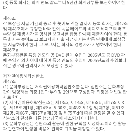
(3) 등록 회사는 회계 연도 말로부터 5년간 회계장부를 보관하여야 한
다.
제46조
각 보상금 지급 기간의 종료 후 늦어도 익월 말까지 등록 회사는 제42조
및 제43조에서 규정한 바와 같이 녹음 테이프와 비디오 테이프의 배포
수량 및 재생 시간을 명시한 보고서를 합동 단체에 제출하여야 한다. 등
록 회사는 늦어도 그 보고서의 제출 시점까지는 합동 단체에게 보상금
을 지급하여야 한다. 그 보고서는 회사의 경영자가 서명하여야 한다.
제46조a
문화부장관은 특정 연도의 공 DVD 판매 수입과 2005년도 공 DVD 판
매 수입 간의 차이에 대하여 특정 연도의 수입이 2005년도의 수입보다
적은 경우에 권리자에게 보상할 수 있다.
저작권이용허락심판소
제47조
(1) 문화부장관은 저작권이용허락심판소를 둔다. 심판소는 문화부장
관이 임명하는 의장 1인과 부의장 2인으로 구성된다. 의장은 대법원 판
사로 한다.
(2) 저작권이용허락심판소는 제13조, 제14조, 제16조b, 제17조 제3
항, 제18조 제1항, 제24조a, 제30조, 제48조 제1항 및 제2항, 제51조
제2항, 제68조, 제75조a 제3항 및 제75조d에 따른 결정을 할 수 있다.
심판소의 결정은 다른 행정당국에 제소되지 아니한다.
(3) 문화부장관은 심판소의 활동에 관한 규칙을 제정하고 이러한 활동
과 관련하여 발생할 비용에 관하여 규칙을 제정할 수 있다.