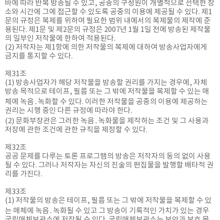
바에 따라 반복 방송될 수 있고, 공중의 구성원이 개별적으로 선택한 장
소와 시간에 그에 접근할 수 있도록 공중의 이용에 제공될 수 있다. 제1
문의 규정은 복제를 위하여 필요한 범위 내에서의 복제물의 제작에 준
용된다. 제1문 및 제2문의 규정은 2007년 1월 1일 전에 방송된 제작물
의 일부인 저작물에 한하여 적용된다.
(2) 저작자는 제1항에 의한 저작물의 복제에 대하여 방송사업자에게
금지를 통지할 수 있다.
제31조
(1) 방송사업자가 해당 저작물을 방송할 권리를 가지는 경우에, 자체
방송 목적으로 테이프, 필름 또는 그 밖에 저작물을 복제할 수 있는 매
체에 녹음․녹화할 수 있다. 이러한 저작물을 공중의 이용에 제공하는
권리는 시행 중인 다른 규정에 따라야 한다.
(2) 문화부장관은 그러한 녹음․녹화물을 제작하는 조건 및 그 사용과
저장에 관한 조건에 관한 규칙을 제정할 수 있다.
제32조
공공 문제를 다루는 토론 프로그램의 방송은 저작자의 동의 없이 사용
될 수 있다. 그러나 저작자는 자신의 진술의 편집물을 발행할 배타적 권
리를 가진다.
제33조
(1) 저작물의 방송은 테이프, 필름 또는 그 밖에 저작물을 복제할 수 있
는 매체에 녹음․녹화될 수 있고 그 방송이 기록적인 가치가 있는 경우
국립매체보관소에 저장될 수 있다. 국립매체보관소는 보안과 보호 목