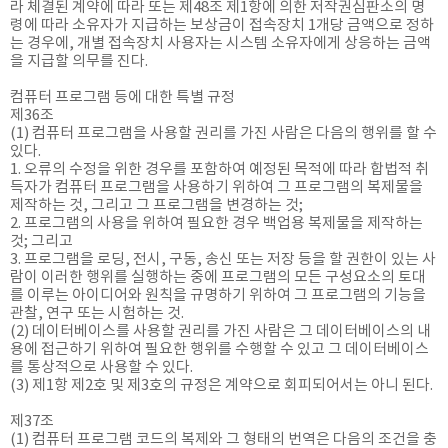
라 체결된 계약에 따라 또는 제48조 제1항에 의한 저작권심판소의 명
령에 따라 소유자가 지급하는 보상금이 접속장치 1개당 금액으로 정하
는 경우에, 개별 접속장치 사용자는 시스템 소유자에게 상응하는 금액
을 지급할 의무를 진다.
컴퓨터 프로그램 등에 대한 특별 규정
제36조
(1) 컴퓨터 프로그램을 사용할 권리를 가진 사람은 다음의 행위를 할 수
있다.
1. 오류의 수정을 위한 경우를 포함하여 예정된 목적에 따라 합법적 취
득자가 컴퓨터 프로그램을 사용하기 위하여 그 프로그램의 복제물을
제작하는 것, 그리고 그 프로그램을 변경하는 것;
2. 프로그램의 사용을 위하여 필요한 경우 백업용 복제물을 제작하는
것; 그리고
3. 프로그램을 로딩, 전시, 구동, 송신 또는 저장 등을 할 권한이 있는 사
람이 이러한 행위를 실행하는 중에 프로그램의 모든 구성요소의 토대
를 이루는 아이디어와 원칙을 규명하기 위하여 그 프로그램의 기능을
관찰, 연구 또는 시험하는 것.
(2) 데이터베이스를 사용할 권리를 가진 사람은 그 데이터베이스의 내
용에 접근하기 위하여 필요한 행위를 수행할 수 있고 그 데이터베이스
를 통상적으로 사용할 수 있다.
(3) 제1항 제2호 및 제3호의 규정은 계약으로 회피되어서는 아니 된다.
제37조
(1) 컴퓨터 프로그램 코드의 복제와 그 형태의 번역은 다음의 조건을 충