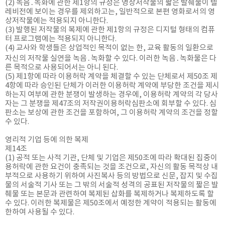
(2) 녹음․녹화에 관한 제1항의 규정은 영상저작물의 짧은 발췌물이 텔
레비전에 보이는 경우를 제외하고는, 일반적으로 본편 영화로서의 영
상저작물에는 적용되지 아니한다.
(3) 발행된 저작물의 복제에 관한 제1항의 규정은 디지털 형태의 컴퓨
터 프로그램에는 적용되지 아니한다.
(4) 교사와 학생들은 상업적인 목적이 없는 한, 교육 활동의 일환으로
자신의 저작물 실연을 녹음․녹화할 수 있다. 이러한 녹음․녹화물은 다
른 목적으로 사용되어서는 아니 된다.
(5) 제1항에 따라 이용허락 계약을 체결할 수 있는 단체로서 제50조 제
4항에 따라 승인된 단체가 이러한 이용허락 계약에 부당한 조건을 제시
하는지 여부에 관한 분쟁이 발생하는 경우에, 이용허락 계약의 각 당사
자는 그 분쟁을 제47조의 저작권이용허락심판소에 회부할 수 있다. 심
판소는 보상에 관한 조건을 포함하여, 그 이용허락 계약의 조건을 정할
수 있다.
영리적 기업 등에 의한 복제
제14조
(1) 공적 또는 사적 기관, 단체 및 기업은 제50조에 따라 확대된 집중이
용허락에 관한 요건이 충족되는 것을 조건으로, 자신의 활동 목적상 내
부적으로 사용하기 위하여 사진복사 등의 방법으로 신문, 잡지 및 수집
물의 서술적 기사 또는 그 밖의 서술적 성격의 공표된 저작물의 짧은 발
췌물 또는 본문과 관련하여 복제된 삽화를 복제하거나 복제하도록 할
수 있다. 이러한 복제물은 제50조에서 예정한 계약이 적용되는 활동에
한하여 사용될 수 있다.