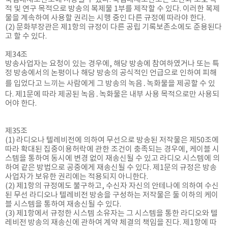
적 및 연구 목적으로 방송의 복제물 1부를 제작할 수 있다. 이러한 복제
물을 계속하여 사용할 권리는 시행 중인 다른 규정에 따라야 한다.
(2) 문화부장관은 제1항의 규정이 다른 공립 기록보존소에도 준용된다
고 할 수 있다.
제34조
방송사업자는 요청이 있는 경우에, 해당 방송에 참여하였거나 또는 특
정 방송에서의 논평이나 해당 방송의 공식적인 언급으로 인하여 피해
를 입었다고 느끼는 사람에게 그 방송의 녹음․녹화물을 제공할 수 있
다. 제1문에 따라 제공된 녹음․녹화물은 내부 사용 목적으로만 사용되
어야 한다.
제35조
(1) 라디오나 텔레비전에 의하여 무선으로 방송된 저작물은 제50조에
따라 확대된 집중이용허락에 관한 조건이 충족되는 경우에, 케이블 시
스템을 통하여 동시에 변경 없이 재송신될 수 있고 라디오 시스템에 의
하여 같은 방법으로 공중에게 재송신될 수 있다. 제1문의 규정은 방송
사업자가 보유한 권리에는 적용되지 아니한다.
(2) 제1항의 규정에도 불구하고, 수신자 자신의 안테나에 의하여 수신
된 무선 라디오나 텔레비전 방송을 구성하는 저작물은 둘 이하의 케이
블 시스템을 통하여 재송신될 수 있다.
(3) 제1항에서 규정한 시스템 소유자는 그 시스템을 통한 라디오와 텔
레비전 방송의 재송신에 관하여 계약 체결의 책임을 진다. 제1항에 따