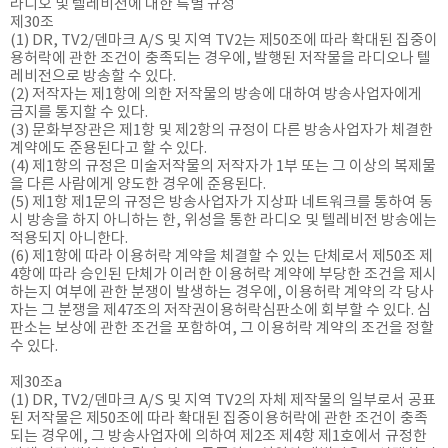
라디오 및 텔레비전에 대한 특별 규정
제30조
(1) DR, TV2/덴마크 A/S 및 지역 TV2는 제50조에 따라 확대된 집중이
용허락에 관한 조건이 충족되는 경우에, 발행된 저작물을 라디오나 텔
레비전으로 방송할 수 있다.
(2) 저작자는 제1항에 의한 저작물의 방송에 대하여 방송사업자에게
금지를 통지할 수 있다.
(3) 문화부장관은 제1항 및 제2항의 규정이 다른 방송사업자가 체결한
계약에도 준용된다고 할 수 있다.
(4) 제1항의 규정은 미술저작물의 저작자가 1부 또는 그 이상의 복제물
을 다른 사람에게 양도한 경우에 준용된다.
(5) 제1항 제1문의 규정은 방송사업자가 지상파 네트워크를 통하여 동
시 방송을 하지 아니하는 한, 위성을 통한 라디오 및 텔레비전 방송에는
적용되지 아니한다.
(6) 제1항에 따라 이용허락 계약을 체결할 수 있는 단체로서 제50조 제
4항에 따라 승인된 단체가 이러한 이용허락 계약에 부당한 조건을 제시
하는지 여부에 관한 분쟁이 발생하는 경우에, 이용허락 계약의 각 당사
자는 그 분쟁을 제47조의 저작권이용허락심판소에 회부할 수 있다. 심
판소는 보상에 관한 조건을 포함하여, 그 이용허락 계약의 조건을 정할
수 있다.
제30조a
(1) DR, TV2/덴마크 A/S 및 지역 TV2의 자체 제작물의 일부로서 공표
된 저작물은 제50조에 따라 확대된 집중이용허락에 관한 조건이 충족
되는 경우에, 그 방송사업자에 의하여 제2조 제4항 제1호에서 규정한