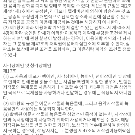
의 짧은 발췌물과 그 밖의 발행된 어문저작물 및 본문과 관련하여 복제
된 음악과 삽화를 디지털 형태로 복제할 수 있다. 제1문의 규정은 제2조
제4항 제1호에서 규정한, 라디오나 텔레비전에 의하여 방송하는 것 또
는 공중의 구성원이 개별적으로 선택한 장소와 시간에 접근할 수 있도
록 저작물을 공중의 이용에 제공하는 것에는 해당하지 아니한다.
(2) 제1항에 따라 이용허락 계약을 체결할 수 있는 단체로서 제50조 제
4항에 따라 승인된 단체가 이러한 이용허락 계약에 부당한 조건을 제시
하는지 여부에 관한 분쟁이 발생하는 경우에, 이용허락 계약의 각 당사
자는 그 분쟁을 제47조의 저작권이용허락심판소에 회부할 수 있다. 심
판소는 보상에 관한 조건을 포함하여, 그 이용허락 계약의 조건을 정할
수 있다.
시각장애인 및 청각장애인
제17조
(1) 그 사용과 배포가 맹아인, 시각장애인, 농아인, 언어장애인 및 장애
로 인하여 인쇄본을 읽을 수 없는 사람을 특별히 예정한 경우에, 발행된
저작물의 복제물을 사용하거나 배포할 수 있다. 제1문의 규정은 상업적
인 목적으로 복제물을 사용하거나 전달하는 경우에는 적용되지 아니한
다.
(2) 제1항의 규정은 어문저작물의 녹음물에, 그리고 음악저작물의 녹
음물만의 사용에는 적용되지 아니한다.
(3) 발행된 어문저작물의 녹음물은 상업적인 목적이 없는 한, 시각장애
인과 독서장애인이 사용하기 위하여 사용되거나 배포될 수 있다. 해당
저작자는 보상을 받을 권한을 가진다. 보상금의 액수에 관하여 합의하
지 못하는 경우에, 각 당사자는 그 분쟁을 제47조의 저작권이용허락심