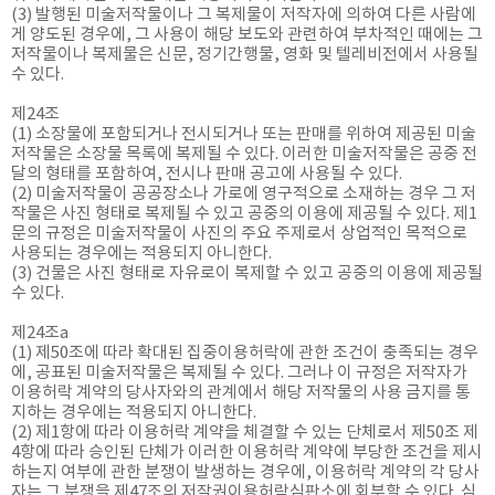
(3) 발행된 미술저작물이나 그 복제물이 저작자에 의하여 다른 사람에
게 양도된 경우에, 그 사용이 해당 보도와 관련하여 부차적인 때에는 그
저작물이나 복제물은 신문, 정기간행물, 영화 및 텔레비전에서 사용될
수 있다.
제24조
(1) 소장물에 포함되거나 전시되거나 또는 판매를 위하여 제공된 미술
저작물은 소장물 목록에 복제될 수 있다. 이러한 미술저작물은 공중 전
달의 형태를 포함하여, 전시나 판매 공고에 사용될 수 있다.
(2) 미술저작물이 공공장소나 가로에 영구적으로 소재하는 경우 그 저
작물은 사진 형태로 복제될 수 있고 공중의 이용에 제공될 수 있다. 제1
문의 규정은 미술저작물이 사진의 주요 주제로서 상업적인 목적으로
사용되는 경우에는 적용되지 아니한다.
(3) 건물은 사진 형태로 자유로이 복제할 수 있고 공중의 이용에 제공될
수 있다.
제24조a
(1) 제50조에 따라 확대된 집중이용허락에 관한 조건이 충족되는 경우
에, 공표된 미술저작물은 복제될 수 있다. 그러나 이 규정은 저작자가
이용허락 계약의 당사자와의 관계에서 해당 저작물의 사용 금지를 통
지하는 경우에는 적용되지 아니한다.
(2) 제1항에 따라 이용허락 계약을 체결할 수 있는 단체로서 제50조 제
4항에 따라 승인된 단체가 이러한 이용허락 계약에 부당한 조건을 제시
하는지 여부에 관한 분쟁이 발생하는 경우에, 이용허락 계약의 각 당사
자는 그 분쟁을 제47조의 저작권이용허락심판소에 회부할 수 있다. 심