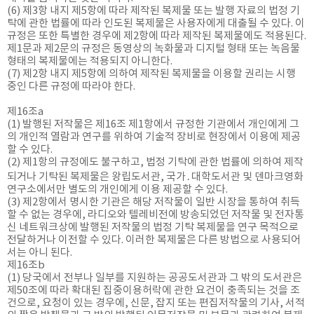
(6) 제3항 내지 제5항에 따라 제작된 복제물 또는 발행 자료의 법정 기
탁에 관한 법률에 따라 인도된 복제물은 사용자에게 대출될 수 있다. 이
규정은 또한 특별한 경우에 제2항에 따라 제작된 복제물에도 적용된다.
제1문과 제2문의 규정은 동영상의 녹화물과 디지털 형태 또는 녹음물
형태의 복제물에는 적용되지 아니한다.
(7) 제2항 내지 제5항에 의하여 제작된 복제물을 이용할 권리는 시행
중인 다른 규정에 따라야 한다.
제16조a
(1) 발행된 저작물은 제16조 제1항에서 규정한 기관에서 개인에게 그
의 개인적 열람과 연구를 위하여 기술적 장비로 현장에서 이용에 제공
할 수 있다.
(2) 제1항의 규정에도 불구하고, 법정 기탁에 관한 법률에 의하여 제작
되거나 기탁된 복제물은 왕립도서관, 국가․대학도서관 및 덴마크영화
연구소에서만 별도의 개인에게 이용 제공할 수 있다.
(3) 제2항에서 명시한 기관은 해당 저작물이 일반 시장을 통하여 취득
할 수 없는 경우에, 라디오와 텔레비전에 방송되었던 저작물 및 전자통
신 네트워크상에 발행된 저작물의 법정 기탁 복제물을 연구 목적으로
전달하거나 이전할 수 있다. 이러한 복제물은 다른 방법으로 사용되어
서는 아니 된다.
제16조b
(1) 당국에서 전부나 일부를 지원하는 공공도서관과 그 밖의 도서관은
제50조에 따라 확대된 집중이용허락에 관한 요건이 충족되는 것을 조
건으로, 요청이 있는 경우에, 신문, 잡지 또는 편집저작물의 기사, 서적