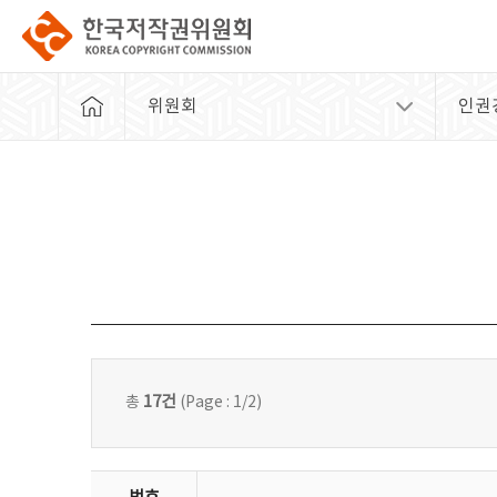
위원회
인권
17건
총
(Page : 1/2)