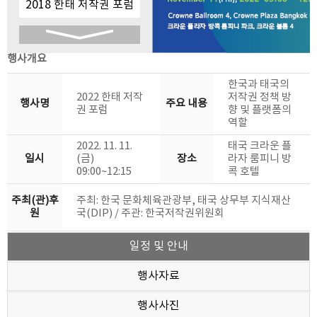
2018 한태 저작권 포럼
2017 한태 저작권 포럼
행사개요
2016 한태 저작권 워크숍
한국과 태국의
2022 한태 저작
저작권 정책 방
2015 한태 저작권 포럼
행사명
주요 내용
권 포럼
향 및 플랫폼의
역할
2014 한태 저작권 협력
2022. 11. 11.
태국 크라운 플
일시
(금)
장소
라자 룸피니 방
포럼
2013 한태 저작권 포럼
09:00~12:15
콕 호텔
2012 한태 저작권 포럼
주최(관)후
주최: 한국 문화체육관광부, 태국 상무부 지식재산
원
국(DIP) / 주관: 한국저작권위원회
2011 한태 저작권 포럼
일정 및 안내
2010 한태 저작권 포럼
행사자료
2009 한태 저작권 포럼
행사사진