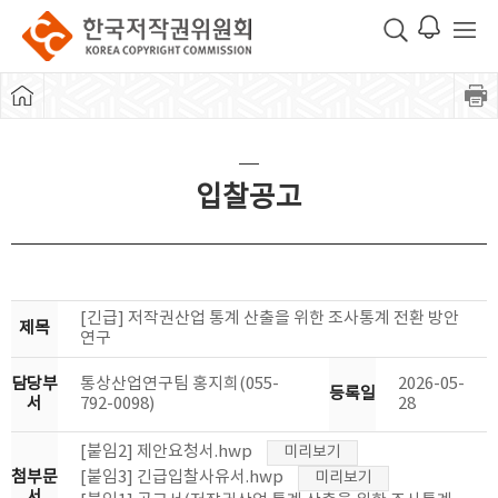
입찰공고
[긴급] 저작권산업 통계 산출을 위한 조사통계 전환 방안
제목
연구
담당부
통상산업연구팀 홍지희(055-
2026-05-
등록일
서
792-0098)
28
[붙임2] 제안요청서.hwp
미리보기
첨부문
[붙임3] 긴급입찰사유서.hwp
미리보기
서