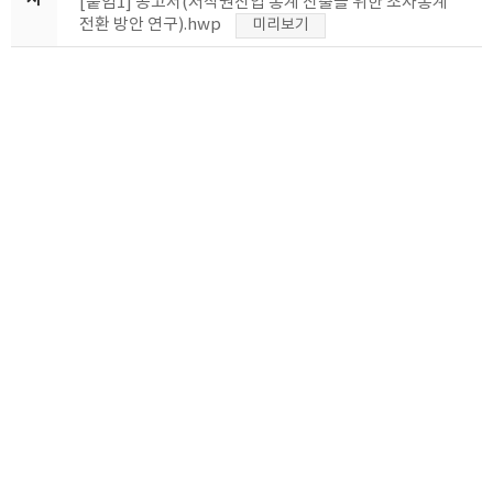
[붙임1] 공고서(저작권산업 통계 산출을 위한 조사통계
전환 방안 연구).hwp
미리보기