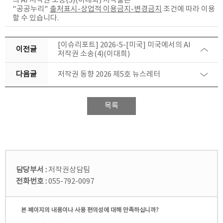
의 AI 저작권 소송(5)(이대희)
저작물은
"공공누리"
출처표시-상업적 이용금지-변경금지
조건에 따라 이용
할 수 있습니다.
[이슈리포트] 2026-5-[미국] 미국에서의 AI
이전글
저작권 소송(4)(이대희)
다음글
저작권 동향 2026 제5호 뉴스레터
목록
담당부서 :
저작권상담팀
전화번호 :
055-792-0097
본 페이지의 내용이나 사용 편의성에 대해 만족하십니까?