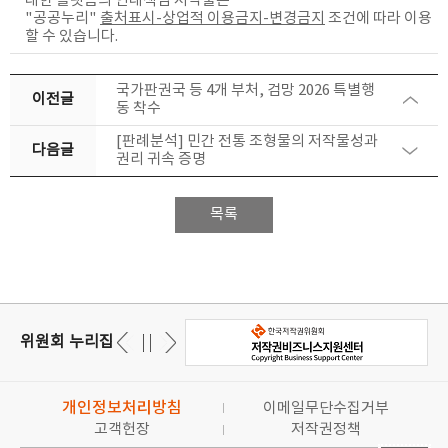
대한 플랫폼의 연대책임
저작물은
"공공누리"
출처표시-상업적 이용금지-변경금지
조건에 따라 이용
할 수 있습니다.
국가판권국 등 4개 부처, 검망 2026 특별행
이전글
동 착수
[판례분석] 민간 전통 조형물의 저작물성과
다음글
권리 귀속 증명
목록
위원회 누리집
개인정보처리방침
이메일무단수집거부
고객헌장
저작권정책