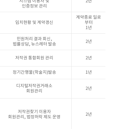
시스템 이용자 및
2년
인증정보 관리
계약종료 일로
임치현황 및 계약갱신
부터
1년
민원처리 결과 회신,
2년
법률상담, 뉴스레터 발송
저작권 통합회원 관리
2년
정기간행물(학술지)발송
1년
디지털저작권거래소
2년
회원관리
저작권찾기 이용자
2년
회원관리, 법정허락 제도 운영