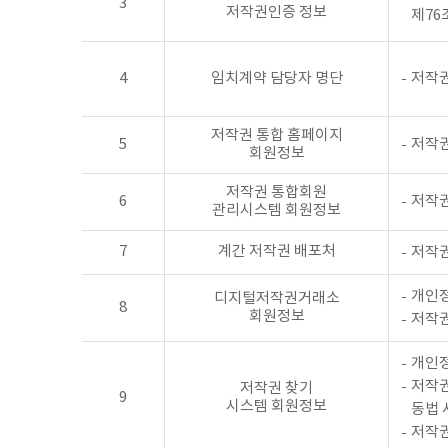
3
저작권인증 정보
제76
4
임치계약 담당자 명단
저작권
저작권 통합 홈페이지
5
저작권
회원정보
저작권 통합회원
6
저작권
관리시스템 회원정보
7
계간 저작권 배포처
저작권
개인정
디지털저작권거래소
8
회원정보
저작권
개인정
저작권
저작권 찾기
9
시스템 회원정보
동법 
저작