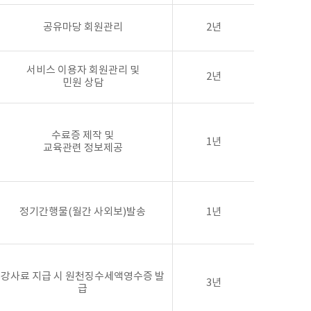
공유마당 회원관리
2년
서비스 이용자 회원관리 및
2년
민원 상담
수료증 제작 및
1년
교육관련 정보제공
정기간행물(월간 사외보)발송
1년
강사료 지급 시 원천징수세액영수증 발
3년
급