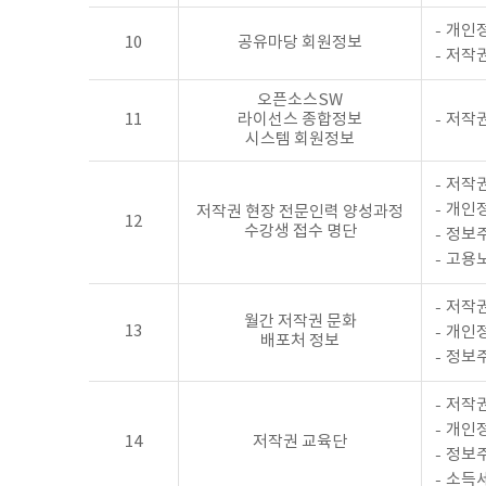
개인정
10
공유마당 회원정보
저작권
오픈소스SW
11
라이선스 종합정보
저작권
시스템 회원정보
저작권
개인정
저작권 현장 전문인력 양성과정
12
수강생 접수 명단
정보
고용노
저작권
월간 저작권 문화
13
개인정
배포처 정보
정보
저작권
개인정
14
저작권 교육단
정보
소득세