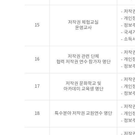
저작권
개인정
저작권 체험교실
15
정보
운영교사
국세기
소득세
저작권
저작권 관련 단체
16
개인정
협력 저작권 연수 참가자 명단
정보
저작권
저작권 문화학교 및
17
개인정
아카데미 교육생 명단
정보
저작권
18
특수분야 저작권 교원연수 명단
개인정
정보
저작권