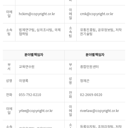
화
이
이메
hckim@copyright.or.kr
메
cmk@copyright.or.kr
일
일
소
소속
법제연구팀, 심의조사팀, 국제
유통진흥팀, 공유정보팀, 저작
속
팀
협력팀
권기술팀
팀
분야별책임자
분야별책임자
부
부
교육연수원
종합민원센터
서
서
성
성명
이영록
정재곤
명
전
전화
055-792-0210
02-2669-0020
화
이
이메
yrlee@copyright.or.kr
메
riverlaw@copyright.or.kr
일
일
소
소속
등록임치팀, 조정감정팀, 저작