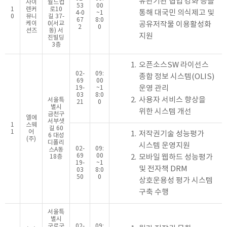
유관기관 협업 강화 등을
사이
월드컵
53
00
1
렌커
로10
통해 대국민 의식제고 및
4-0
~1
0
뮤니
길 37-
67
8:0
케이
0(서교
공유저작물 이용활성화
2
0
션즈
동) 서
지원
진빌딩
3층
1.
오픈소스SW 라이선스
02-
09:
종합 정보 시스템(OLIS)
69
00
운영 관리
19-
~1
03
8:0
2.
사용자 서비스 향상을
서울특
21
0
별시
위한 시스템 개선
금천구
엘에
서부샛
1
스웨
길 60
1
어
1.
저작권기술 성능평가
6 대성
(주)
디폴리
시스템 운영지원
02-
09:
스A동
69
00
2.
모바일 웹하드 성능평가
18층
19-
~1
및 전자책 DRM
03
8:0
50
0
상호운용성 평가 시스템
구축 수행
서울특
별시
구로구
02-
09: