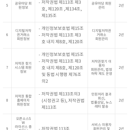
저작권법 제113조 제3
공유마당 회
공유마당 회원
5
2년
원정보
관리
호, 제120조 ,제134조,
제135조
개인정보보호법 제15조
디지털저작
디지털저작권
저작권법 제113조 제3
6
권거래소
거래소
2년
회원정보
회원관리
호 내지 제8호, 제120조
개인정보보호법 제15조
저작권법 제113조 제3
저작권찾기 이
저작권 찾기
용자
호 내지 제8호, 제120조
7
시스템 회원
2년
회원관리, 법정
정보
허락 제도 운영
및 동법 시행령 제76조
의2
저작권법 제133조의3
민원처리 결과
저작권 통합
회신,
(시정권고 등), 저작권법
8
홈페이지
2년
법률상담, 뉴스
회원정보
레터 발송
제113조
오픈소스S
W
서비스 이용자
라이선스 종
저작권법 113조
9
회원관리 및
2년