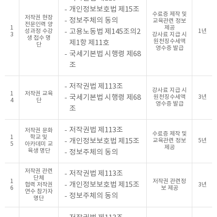
개인정보보호법 제15조
수료증 제작 및
저작권 현장
정보주체의 동의
교육관련 정보
전문인력 양
1
제공
고용노동법 제145조의2
성과정 수강
1년
3
강사료 지급 시
생 접수 명
원천징수세액
제1항 제11호
단
영수증 발급
국세기본법 시행령 제68
조
저작권법 제113조
강사료 지급 시
1
저작권 교육
국세기본법 시행령 제68
원천징수세액
3년
4
단
영수증 발급
조
저작권법 제113조
저작권 문화
수료증 제작 및
1
학교 및
개인정보보호법 제15조
교육관련 정보
5년
5
아카데미 교
제공
육생 명단
정보주체의 동의
저작권 관련
저작권법 제113조
단체
1
저작권 관련정
개인정보보호법 제15조
협력 저작권
3년
6
보 제공
연수 참가자
정보주체의 동의
명단