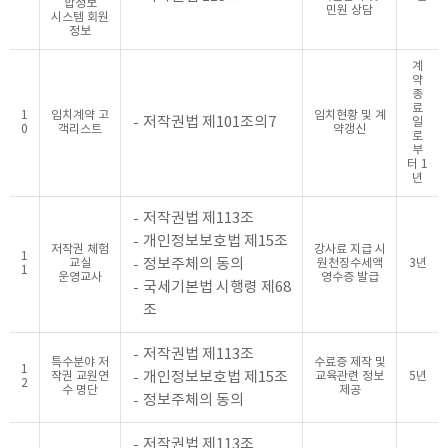
합정보
민원 상담
시스템 회원
정보
계
약
종
료
1
임치계약 고
임치현황 및 계
저작권법 제101조의7
일
0
객리스트
약갱신
로
부
터 1
년
저작권법 제113조
개인정보보호법 제15조
저작권 체험
강사료 지급 시
1
정보주체의 동의
교실
원천징수세액
3년
1
운영교사
영수증 발급
국세기본법 시행령 제68
조
저작권법 제113조
특수분야 저
수료증 제작 및
1
개인정보보호법 제15조
작권 교원연
교육관련 정보
5년
2
수 명단
제공
정보주체의 동의
저작권법 제113조