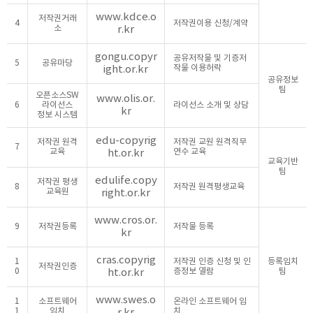
www.kdce.o
저작권거래
4
저작권이용 신청/계약
소
r.kr
gongu.copyr
공유저작물 및 기증저
5
공유마당
ight.or.kr
작물 이용허락
공유정보
팀
오픈소스SW
www.olis.or.
6
라이선스
라이선스 소개 및 상담
kr
정보 시스템
edu-copyrig
저작권 원격
저작권 교원 원격직무
7
교육
ht.or.kr
연수 교육
교육기반
팀
edulife.copy
저작권 평생
8
저작권 원격평생교육
교육원
right.or.kr
www.cros.or.
9
저작권등록
저작물 등록
kr
cras.copyrig
1
저작권 인증 신청 및 인
등록임치
저작권인증
0
ht.or.kr
증정보 열람
팀
www.swes.o
1
소프트웨어
온라인 소프트웨어 임
1
임치
r.kr
치