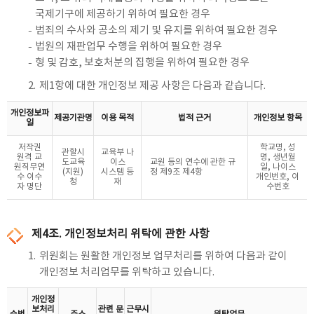
국제기구에 제공하기 위하여 필요한 경우
범죄의 수사와 공소의 제기 및 유지를 위하여 필요한 경우
법원의 재판업무 수행을 위하여 필요한 경우
형 및 감호, 보호처분의 집행을 위하여 필요한 경우
2.
제1항에 대한 개인정보 제공 사항은 다음과 같습니다.
개인정보파
제공기관명
이용 목적
법적 근거
개인정보 항목
일
저작권
학교명, 성
관할시
교육부 나
원격 교
명, 생년월
도교육
이스
교원 등의 연수에 관한 규
원직무연
일, 나이스
(지원)
시스템 등
정 제9조 제4항
수 이수
개인번호, 이
청
재
자 명단
수번호
제4조. 개인정보처리 위탁에 관한 사항
1.
위원회는 원활한 개인정보 업무처리를 위하여 다음과 같이
개인정보 처리업무를 위탁하고 있습니다.
개인정
보처리
관련 문
근무시