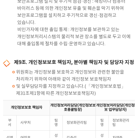
보안프로그램 설치 및 주기적 점검·갱신 : 해킹이나 컴퓨터
바이러스 등에 의한 개인정보 유출 및 훼손을 막기 위하여
보안프로그램을 설치하고 주기적으로 갱신·점검하고
있습니다.
비인가자에 대한 출입 통제 : 개인정보를 보관하고 있는
개인정보처리시스템의 물리적 보관 장소를 별도로 두고 이에
대해 출입통제 절차를 수립·운영하고 있습니다.
제9조. 개인정보보호 책임자, 분야별 책임자 및 담당자 지정
위원회는 개인정보를 보호하고 개인정보와 관련한 불만을
처리하기 위하여 아래와 같이 개인정보 보호책임자
및 실무담당자를 지정하고 있습니다.(「개인정보보호법」
제31조제1항에 따른 개인정보보호책임자)
개인정보처리담당(개인정보보
개인정보처리담당(개인정
개인정보보호 책임자
호총괄팀장)
보 업무담당자)
부
팀
팀
정보화관리
사무처
정보화관리팀
서
명
명
팀
성
성
성명
여정호
김주석
차영준