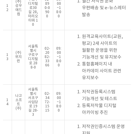
1.
월간 저작권 문화
(주)
디지털
89
00
1
성우
우편배송 및 e-뉴스레터
로30
0-0
~1
2
애드
길 28,
90
8:0
컴
발송
마리오
0
0
타워 1
0
1.
원격교육사이트(교원,
평교) 2새 사이트의
서울특
02-
09:
월활한 운영을 위한
별시
(주)
20
00
1
구로구
기능개선 및 유지보수
위지
82-
~1
3
디지털
런
33
8:0
로 28
2.
통합홈페이지 내
66
0
8-0
아카데미 사이트 관련
유지보수
서울특
1.
저작권등록시스템
별시
02-
09:
나고
서초구
34
00
기능개선 및 테스트
1
소프
사임당
72-
~1
4
트
2.
등록저작물 디지털
로 19
15
8:0
(주)
길 28-
15
0
아카이빙 추진
3
1.
저작권인증시스템 운영
지원