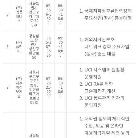
서울특
02-
09:
(주)
별시
56
00
1.
국제저작권교류협력강화
엠플
강남구
5
6-5
~1
래너
강남대
주요사업(행사) 총괄대행
52
8:0
스
로 30
9
0
8-0
경상남
05
09:
1.
해외저작권보호
도 창
(주)
5-2
00
원시
네트워크 강화 주요사업
6
플랜
87-
~1
성산구
디
35
8:0
완암로
(행사) 총괄 대행
96
0
50
1.
UCI 시스템의 원활환
서울시
운영지원
구로구
(주)
02-
09:
구로3
지투
26
00
2.
UCI RA를 위한
동 85
7
이정
21-
~1
0 현화
표준패키지 개선
보기
22
8:0
비즈메
술
97
0
3.
UCI 등록관리 기관의
트로 2
06호
운영지원
1.
저작권 정보의 체계적인
수집, 제공 및 온라인
이용허락계약 체결 등의
서울특