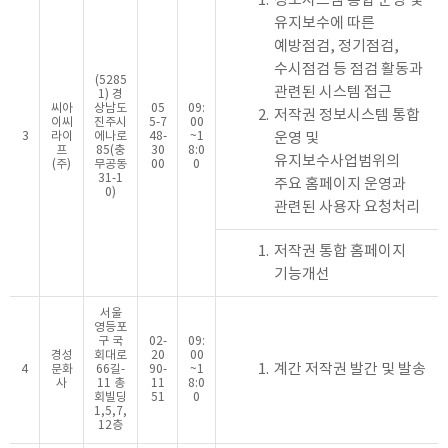
1.
정보시스템 통합 운영 및
유지보수에 따른
예방점검, 정기점검,
수시점검 등 점검 활동과
(5285
관련된 시스템 접근
1) 경
씨아
상남도
05
09:
2.
저작권 정보시스템 통합
이씨
진주시
5-7
00
3
라이
에나로
48-
~1
운영 및
프
85(충
30
8:0
유지보수사업범위의
(주)
무공동
00
0
31-1
주요 홈페이지 운영과
0)
관련된 사용자 요청처리
1.
저작권 통합 홈페이지
기능개선
서울
영등포
구 국
02-
09:
경성
회대로
20
00
1.
계간 저작권 발간 및 발송
4
문화
66길-
90-
~1
사
11 총
11
8:0
회빌딩
51
0
1,5,7,
12층