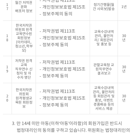
저작권법 제113조
월간 저작권
1
정기간행물(월
개인정보보호법 제15조
문화
1년
7
간 사외보)발송
배포처 정보
정보주체의 동의
한국저작권
위원회 원격
저작권법 제113조
교육수강내역
교육연수원
1
관리, 불만처
30
개인정보보호법 제15조
회원정보
8
리/ 회원관리
년
(아카데미,
정보주체 동의
및 홍보 등
청소년,학부
모)
저작권 원격
저작권법 제113조
교육
관할교육청 교
1
30
개인정보보호법 제15조
직무연수 신
원직무연수
9
년
청자 및 이
결과보고
정보주체 동의
수자 명단
교육수강내역
한국저작권
저작권법 제113조
관리, 불만처리
위원회
2
등 회원관리 및
30
개인정보보호법 제15조
원격평생교
0
홍보, 이벤트
년
육원 회원정
정보주체 동의
경품배송 등의
보
서비스 제공
3.
만 14세 미만 아동(이하‘아동’이라함)의 회원가입은 반드시
법정대리인의 동의를 구하고 있습니다. 위원회는 법정대리인의