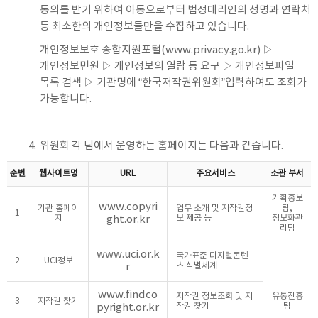
동의를 받기 위하여 아동으로부터 법정대리인의 성명과 연락처
등 최소한의 개인정보들만을 수집하고 있습니다.
개인정보보호 종합지원포털
(www.privacy.go.kr)
▷
개인정보민원 ▷ 개인정보의 열람 등 요구 ▷ 개인정보파일
목록 검색 ▷ 기관명에 “한국저작권위원회”입력하여도 조회가
가능합니다.
4.
위원회 각 팀에서 운영하는 홈페이지는 다음과 같습니다.
순번
웹사이트명
URL
주요서비스
소관 부서
기획홍보
www.copyri
기관 홈페이
업무 소개 및 저작권정
팀,
1
지
ght.or.kr
보 제공 등
정보화관
리팀
www.uci.or.k
국가표준 디지털콘텐
2
UCI정보
r
츠 식별체계
www.findco
저작권 정보조회 및 저
유통진흥
3
저작권 찾기
pyright.or.kr
작권 찾기
팀