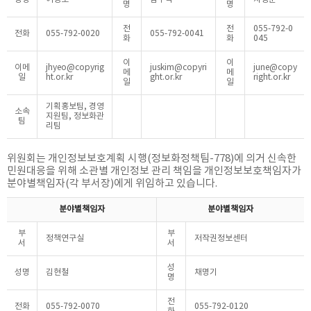
명
명
전
전
055-792-0
전화
055-792-0020
055-792-0041
화
화
045
이
이
이메
jhyeo@copyrig
juskim@copyri
june@copy
메
메
일
ht.or.kr
ght.or.kr
right.or.kr
일
일
기획홍보팀, 경영
소속
지원팀, 정보화관
팀
리팀
위원회는 개인정보보호계획 시행(정보화정책팀-778)에 의거 신속한
민원대응을 위해 소관별 개인정보 관리 책임을 개인정보보호책임자가
분야별책임자(각 부서장)에게 위임하고 있습니다.
분야별책임자
분야별책임자
부
부
정책연구실
저작권정보센터
서
서
성
성명
김현철
채명기
명
전
전화
055-792-0070
055-792-0120