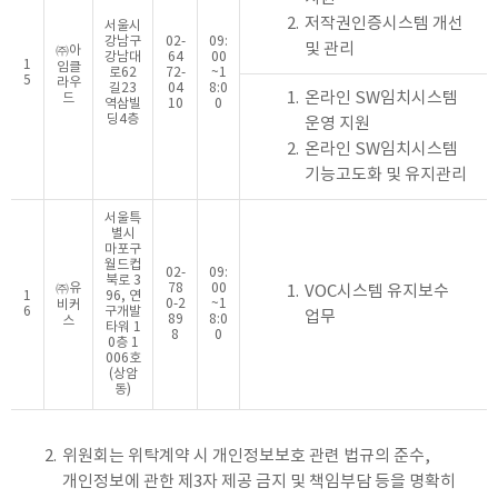
2.
저작권인증시스템 개선
서울시
강남구
02-
09:
및 관리
㈜아
강남대
64
00
1
임클
로62
72-
~1
5
라우
길23
04
8:0
1.
온라인 SW임치시스템
드
역삼빌
10
0
딩4층
운영 지원
2.
온라인 SW임치시스템
기능고도화 및 유지관리
서울특
별시
마포구
월드컵
02-
09:
북로 3
㈜유
78
00
1.
VOC시스템 유지보수
1
96, 연
0-2
~1
비커
6
구개발
업무
89
8:0
스
타워 1
8
0
0층 1
006호
(상암
동)
2.
위원회는 위탁계약 시 개인정보보호 관련 법규의 준수,
개인정보에 관한 제3자 제공 금지 및 책임부담 등을 명확히