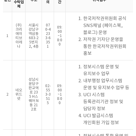
순번
주소
위탁업무
수탁업
의
간
체
1.
한국저작권위원회 공식
SNS채널 (페이스북,
(주)
서울시
07
09:
크리
강남구
0-4
00
블로그) 운영
에이
역삼동
23
1
~1
티브
683-2
3-6
2.
저작권 기자단 운영을
8:0
아레
5번지
35
0
통한 한국저작권위원회
나
2, 4층
1
홍보
1.
정보시스템 운영 및
유지보수 업무
성남시
2.
내부행정 업무시스템
분당구
02-
09:
운영 및 유지보수 업무 등
판교역
네오
55
00
로 23
3.
UCI 시스템
2
위드
3-3
~1
5 H스
넷
51
8:0
퀘어 N
등록관리기관 정보 및
5
0
동 21
담당자 정보
2호
4.
UCI 발급시스템
개인회원 가입 정보