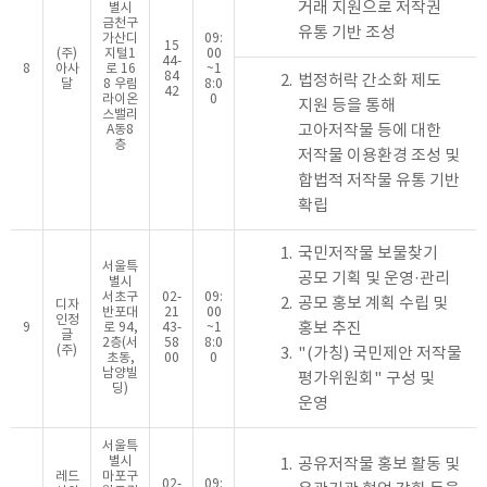
거래 지원으로 저작권
별시
금천구
유통 기반 조성
가산디
09:
15
(주)
지털1
00
44-
8
아사
로 16
~1
84
2.
법정허락 간소화 제도
달
8 우림
8:0
42
라이온
0
지원 등을 통해
스밸리
고아저작물 등에 대한
A동8
층
저작물 이용환경 조성 및
합법적 저작물 유통 기반
확립
1.
국민저작물 보물찾기
서울특
공모 기획 및 운영·관리
별시
서초구
02-
09:
2.
공모 홍보 계획 수립 및
디자
반포대
21
00
인정
홍보 추진
9
로 94,
43-
~1
글
2층(서
58
8:0
(주)
3.
"(가칭) 국민제안 저작물
초동,
00
0
남양빌
평가위원회" 구성 및
딩)
운영
서울특
별시
1.
공유저작물 홍보 활동 및
레드
마포구
02-
09: