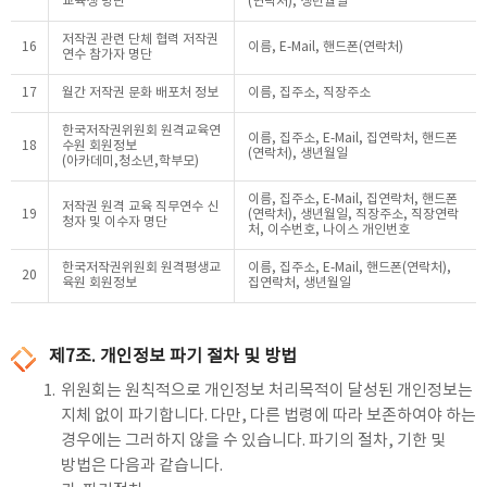
교육생 명단
(연락처), 생년월일
저작권 관련 단체 협력 저작권
16
이름, E-Mail, 핸드폰(연락처)
연수 참가자 명단
17
월간 저작권 문화 배포처 정보
이름, 집주소, 직장주소
한국저작권위원회 원격교육연
이름, 집주소, E-Mail, 집연락처, 핸드폰
18
수원 회원정보
(연락처), 생년월일
(아카데미,청소년,학부모)
이름, 집주소, E-Mail, 집연락처, 핸드폰
저작권 원격 교육 직무연수 신
19
(연락처), 생년월일, 직장주소, 직장연락
청자 및 이수자 명단
처, 이수번호, 나이스 개인번호
한국저작권위원회 원격평생교
이름, 집주소, E-Mail, 핸드폰(연락처),
20
육원 회원정보
집연락처, 생년월일
제7조. 개인정보 파기 절차 및 방법
1.
위원회는 원칙적으로 개인정보 처리목적이 달성된 개인정보는
지체 없이 파기합니다. 다만, 다른 법령에 따라 보존하여야 하는
경우에는 그러하지 않을 수 있습니다. 파기의 절차, 기한 및
방법은 다음과 같습니다.