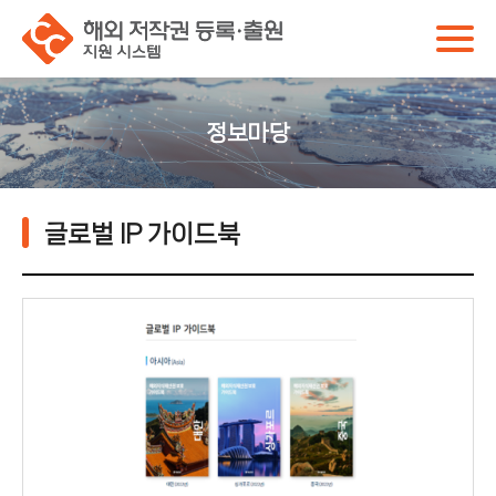
해
전
체
외
메
뉴
저
정보마당
작
권
글로벌 IP 가이드북
등
록
·
출
원