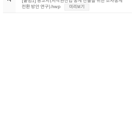
[붙임1] 공고서(저작권산업 통계 산출을 위한 조사통계
전환 방안 연구).hwp
미리보기