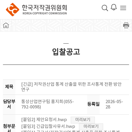
입찰공고
[긴급] 저작권산업 통계 산출을 위한 조사통계 전환 방안
제목
연구
담당부
통상산업연구팀 홍지희(055-
2026-05-
등록일
서
792-0098)
28
[붙임2] 제안요청서.hwp
미리보기
첨부문
[붙임3] 긴급입찰사유서.hwp
미리보기
서