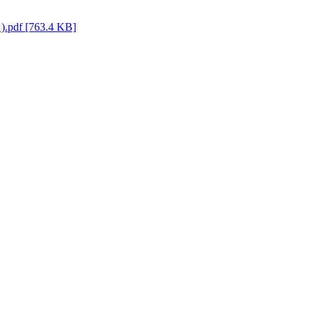
f [763.4 KB]