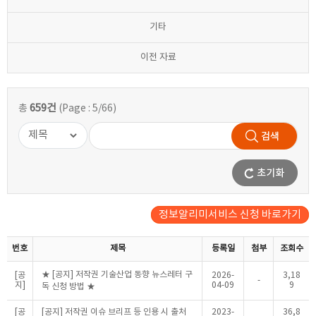
기타
이전 자료
659건
총
(Page : 5/66)
정보알리미서비스 신청 바로가기
번호
제목
등록일
첨부
조회수
★ [공지] 저작권 기술산업 동향 뉴스레터 구
[공
2026-
3,18
-
지]
04-09
9
독 신청 방법 ★
[공
[공지] 저작권 이슈 브리프 등 인용 시 출처
2023-
36,8