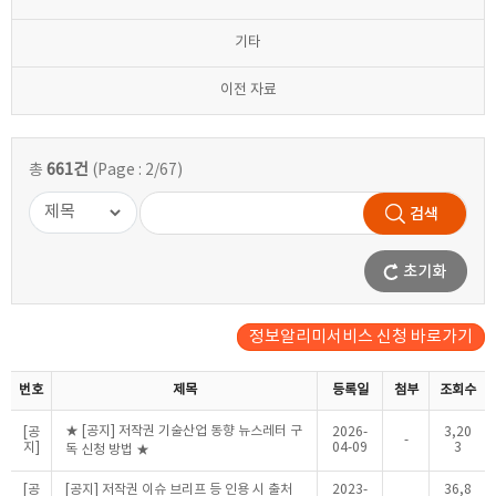
기타
이전 자료
661건
총
(Page : 2/67)
정보알리미서비스 신청 바로가기
번호
제목
등록일
첨부
조회수
★ [공지] 저작권 기술산업 동향 뉴스레터 구
[공
2026-
3,20
-
지]
04-09
3
독 신청 방법 ★
[공
[공지] 저작권 이슈 브리프 등 인용 시 출처
2023-
36,8