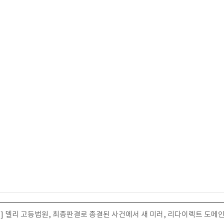
인도] 델리 고등법원, 최종판결로 종결된 사건에서 새 미러, 리다이렉트 도메