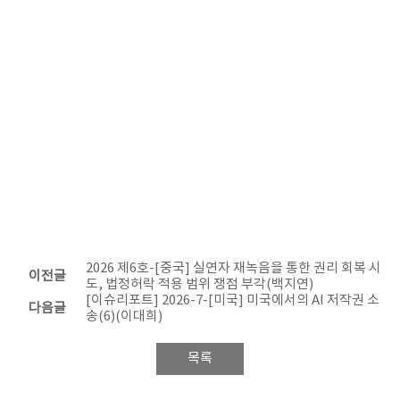
2026 제6호-[중국] 실연자 재녹음을 통한 권리 회복 시
이전글
도, 법정허락 적용 범위 쟁점 부각(백지연)
[이슈리포트] 2026-7-[미국] 미국에서의 AI 저작권 소
다음글
송(6)(이대희)
목록