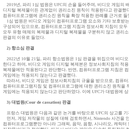
2019
년
,
파리
1
심 법원은
UFC
의 손을 들어주며
,
비디오 게임의 
디지털 복제물이든 관계없이 권리소진 원칙이 적용된다고 판결했
컴퓨터프로그램에 권리소진 원칙을 확장 적용한 판례를 근거로 들
1
심 법원은 비디오 게임이 컴퓨터프로그램 요소와 기타 보호받는
구성되어 있으므로
,
컴퓨터프로그램 지침과 정보사회 지침이 모두
모두 유형 매체의 복제물과 디지털 복제물을 구분하지 않고 권리소
판결의 이유로 들었다
.
2)
항소심 판결
2022
년
10
월
21
일
,
파리 항소법원은
1
심 판결을 뒤집으며 비디
한다고 하며
,
비디오 게임의 디지털 복제본은 정보사회지침의 적
복제물에만 적용된다고 판단했다
.
반면
,
컴퓨터프로그램 지침은 
게임에는 적용되지 않는다고 판결했다
.
따라서
,
비디오 게임은 정보사회지침의 규율을 받으므로
,
컴퓨터
컴퓨터프로그램지침 및 컴퓨터프로그램에 대한 권리소진 원칙을
게임에는 적용되지 않는다고 판단하였다
.
이에
UFC
가 대법원에 
3)
대법원
(Cour de cassation)
판결
프랑스 대법원은 다음과 같은 논거를 바탕으로
UFC
의 상고를 
먼저
,
게임 저작물의 성질에 대해 검토하면서
, Nintendo
사건
을 
컴퓨터프로그램뿐만 아니라 그래픽
,
음악
,
음향
,
시나리오
,
캐릭터 