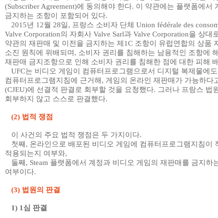
(Subscriber Agreement)
에 동의해야 한다
.
이 약관에는 플랫폼에서 
금지하는 조항이 포함되어 있다
.
2015
년
12
월
28
일
,
프랑스 소비자 단체
Union fédérale des consom
Valve Corporation
의 자회사
Valve Sarl
과
Valve Corporation
을 상대
약관의 재판매 및 이전을 금지하는 제
1C
조항이 유럽연합의 상품 
소진 원칙에 위배되며
,
소비자 권리를 침해하는 남용적인 조항에 
재판매 금지조항으로 인해 소비자 권리를 침해한 점에 대한 피해 
UFC
는 비디오 게임이 컴퓨터프로그램으로서 디지털 복제물에도 
컴퓨터프로그램지침에 근거해
,
게임의 온라인 재판매가 가능하다
(CJEU)
에 선결적 판결로 회부할 것을 요청했다
.
그러나 프랑스 법
회부하지 않고 스스로 판결했다
.
(2)
법적 쟁점
이 사건의 주요 법적 쟁점은 두 가지이다
.
첫째
,
온라인으로 배포된 비디오 게임에 컴퓨터프로그램지침이
적용되는지 여부와
,
둘째
, Steam
플랫폼에서 계정과 비디오 게임의 재판매를 금지하
여부이다
.
(3)
법원의 판결
1) 1
심 판결