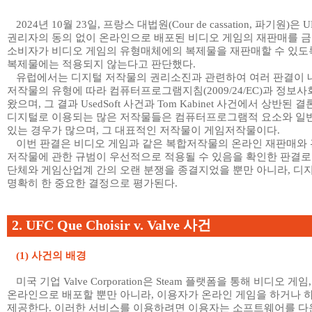
2024
년
10
월
23
일
,
프랑스 대법원
(Cour de cassation,
파기원
)
은
U
권리자의 동의 없이 온라인으로 배포된 비디오 게임의 재판매를 
소비자가 비디오 게임의 유형매체에의 복제물을 재판매할 수 있도
복제물에는 적용되지 않는다고 판단했다
.
유럽에서는 디지털 저작물의 권리소진과 관련하여 여러 판결이 
저작물의 유형에 따라 컴퓨터프로그램지침
(2009/24/EC)
과 정보사
왔으며
,
그 결과
UsedSoft
사건
과
Tom Kabinet
사건
에서 상반된 결
디지털로 이용되는 많은 저작물들은 컴퓨터프로그램적 요소와 일반
있는 경우가 많으며
,
그 대표적인 저작물이 게임저작물이다
.
이번 판결은 비디오 게임과 같은 복합저작물의 온라인 재판매와
저작물에 관한 규범이 우선적으로 적용될 수 있음을 확인한 판결로
단체와 게임산업계 간의 오랜 분쟁을 종결지었을 뿐만 아니라
,
디지
명확히 한 중요한 결정으로 평가된다
.
2. UFC Que Choisir v. Valve
사건
(1)
사건의 배경
미국 기업
Valve Corporation
은
Steam
플랫폼을 통해 비디오 게임
온라인으로 배포할 뿐만 아니라
,
이용자가 온라인 게임을 하거나 
제공한다
.
이러한 서비스를 이용하려면 이용자는 소프트웨어를 