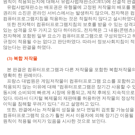
원칙이 적용되는지에 대해서 유럽사법재판소
(CJEU)
에 선결적 판
유럽사법재판소는 배포권은 유형물에 고정된 저작물의 배포를 
권리의 소진은 온라인 서비스에서는 발생하지 않으며
,
전자책은 
컴퓨터프로그램지침을 적용하는 것은 적절하지 않다고 설시하였
또한 전자책이 컴퓨터프로그램지침의 보호를 받을 수 있는 성격
있는 성격을 모두 가지고 있다 하더라도
,
전자책은 그 내용
(
콘텐츠
전자책에 포함된 일부 요소가 컴퓨터프로그램으로 구성되었다고 
규정이 적용될 수는 없다고 판단하였다
.
따라서 정보사회지침이 적
않는다는 판결을 하였다
.
(3)
복합 저작물
본 판결은 컴퓨터프로그램과 다른 저작물을 포함한 복합저작물
명확히 한 판례이다
.
프랑스 대법원은 게임저작물이 컴퓨터프로그램 요소를 포함하고
적용되지 않는 이유에 대해
"
컴퓨터프로그램은 장기간 사용할 수 
동시에 소비되며 빠르게 시장에 유통되고
,
제작 후에도 지속적으로
있다
.
따라서 디지털 복제물의 재판매를 허용하면 저작물의 정상적
이익을 침해할 우려가 있다
."
라고 설명하고 있다
.
또한
,
판결에서는 저작물의 성질을 보다 면밀히 검토할 가능성을
컴퓨터프로그램적 요소가 훨씬 커서 이용자에 의해 장기간 이용될
원칙이 적용될 여지가 있음을 시사한 것으로 보인다
.