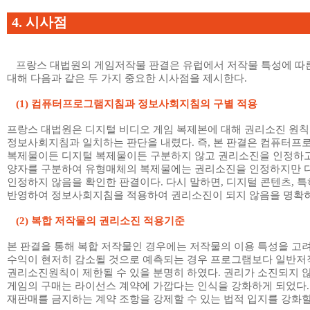
4.
시사점
프랑스 대법원의 게임저작물 판결은 유럽에서 저작물 특성에 따
대해 다음과 같은 두 가지 중요한 시사점을 제시한다
.
(1)
컴퓨터프로그램지침과 정보사회지침의 구별 적용
프랑스 대법원은 디지털 비디오 게임 복제본에 대해 권리소진 원칙
정보사회지침과 일치하는 판단을 내렸다
.
즉
,
본 판결은 컴퓨터프
복제물이든 디지털 복제물이든 구분하지 않고 권리소진을 인정하고
양자를 구분하여 유형매체의 복제물에는 권리소진을 인정하지만
인정하지 않음을 확인한 판결이다
.
다시 말하면
,
디지털 콘텐츠
,
특
반영하여 정보사회지침을 적용하여 권리소진이 되지 않음을 명확
(2)
복합 저작물의 권리소진 적용기준
본 판결을 통해 복합 저작물인 경우에는 저작물의 이용 특성을 고
수익이 현저히 감소될 것으로 예측되는 경우 프로그램보다 일반
권리소진원칙이 제한될 수 있을 분명히 하였다
.
권리가 소진되지 
게임의 구매는 라이선스 계약에 가깝다는 인식을 강화하게 되었다
재판매를 금지하는 계약 조항을 강제할 수 있는 법적 입지를 강화할