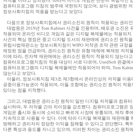
저작물
’
이라고 정의했다
.
따라서 비디오 게임은 단순히 독립적인
컴퓨터프로그램 지침의 범주에 국한되지 않으며
,
보다 광범위한 
정보사회지침의 적용을 받는다고 보았다
.
다음으로 정보사회지침에서 권리소진의 원칙이 적용되는 권리인
대법원은
2019
년
Tom Kabinet
사건을 인용하며
,
배포권 소진은 
적용되며 온라인 비디오 게임과 같은 디지털 복제물에는 적용되지
사건의 핵심 쟁점은 중고 디지털 도서의 재판매에 권리소진 원칙을
유럽사법재판소는 정보사회지침이
WIPO
저작권 조약 관련 규정
제정된 점을 언급하며
,
권리소진 원칙은 유형 매체에 복제된 저작
이에 따라
,
전자책 재판매에는 권리소진 원칙이 적용되지 않는다고
컴퓨터프로그램지침의 적용 대상이 서로 다르며
, UsedSoft
판결에서
컴퓨터프로그램의 디지털 복제물에만 적용되어야 하며
, Tom Kabi
않는다고 보았다
.
아울러
,
정보사회지침 제
3
조 제
3
항에서 온라인상의 저작물 이용
공중이용가능권이 적용되며
,
이들 조항에는 권리소진 원칙이 적용
있다는 점을 지적했다
.
그리고
,
대법원은 권리소진 원칙이 일반 디지털 저작물과 컴퓨
설시하며
,
두 저작물 간의 차이점을 강조했다
.
컴퓨터프로그램은 장
게임은 출시와 동시에 소비되고 빠르게 시장에 유통되며
,
제작 후
지속적으로 사용될 수 있다
.
이에 따라 디지털 복제물의 재판매를
방해하고 권리자의 정당한 이익을 침해할 수 있다고 판단했다
.
특히
다른 특성과 용도를 지니고 있으며
,
이러한 차이는 권리소진 원칙에