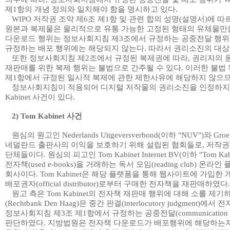
제
1
항의 개념 정의와 일치해야 함을 명시하고 있다
.
WIPO
저작권 조약 제
6
조 제
1
항 및 관련 합의 성명
(
설명서
)
에 따
원본과 복제물은 물리적으로 유통 가능한 고정된 형태의 유체물만
다운로드 행위는 정보사회지침 제
3
조에서 규정하는 공중전달 행위
규정하는 배포 행위에는 해당되지 않는다
.
따라서 권리소진의 대상
또한 정보사회지침 제
2
조에서 규정된 복제권에 따라
,
권리자의 
재판매를 위한 복제 행위는 불법으로 간주될 수 있다
.
이러한 불법
제
1
항
에서 규정된 일시적 복제에 관한 제한사유에 해당하지 않으
정보사회지침이 적용되어 디지털 저작물의 권리소진을 인정하지
Kabinet
사건이 있다
.
2) Tom Kabinet
사건
원심의 원고인
Nederlands Uitgeversverbond(
이하
"NUV")
와
Groe
네덜란드 출판사의 이익을 보호하기 위해 설립된 협회들로
,
저작권
단체들이다
.
원심의 피고인
Tom Kabinet Internet BV(
이하
"Tom Kab
전자책
(used e-books)
을 거래하는 독서 모임
(reading club)
온라인 
회사이다
. Tom Kabinet
은 해당 플랫폼을 통해 웹사이트에 가입한
배포권자
(official distributor)
로부터 구매한 전자책을 재판매하였다
.
원고 측은
Tom Kabinet
의 전자책 재판매 행위에 대해 소를 제기
(Rechtbank Den Haag)
은 중간 판결
(interlocutory judgment)
에서 전
정보사회지침 제
3
조 제
1
항에서 규정하는 공중전달
(communication t
판단하였다
.
지방법원은 전자책 다운로드가 배포행위에 해당하는