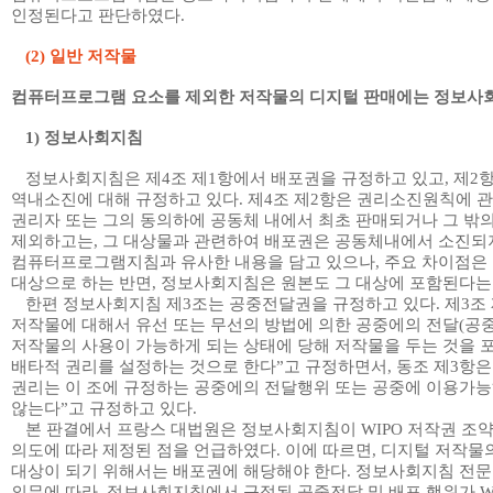
인정된다고 판단하였다
.
(2)
일반 저작물
컴퓨터프로그램 요소를 제외한 저작물의 디지털 판매에는 정보사
1)
정보사회지침
정보사회지침은 제
4
조 제
1
항에서 배포권을 규정하고 있고
,
제
2
역내소진에 대해 규정하고 있다
.
제
4
조 제
2
항은 권리소진원칙에 
권리자 또는 그의 동의하에 공동체 내에서 최초 판매되거나 그 밖
제외하고는
,
그 대상물과 관련하여 배포권은 공동체내에서 소진되
컴퓨터프로그램지침과 유사한 내용을 담고 있으나
,
주요 차이점은
대상으로 하는 반면
,
정보사회지침은 원본도 그 대상에 포함된다는
한편 정보사회지침 제
3
조는 공중전달권을 규정하고 있다
.
제
3
조
저작물에 대해서 유선 또는 무선의 방법에 의한 공중에의 전달
(
공중
저작물의 사용이 가능하게 되는 상태에 당해 저작물을 두는 것을 
배타적 권리를 설정하는 것으로 한다
”
고 규정하면서
,
동조 제
3
항
권리는 이 조에 규정하는 공중에의 전달행위 또는 공중에 이용가능
않는다
”
고 규정하고 있다
.
본 판결에서 프랑스 대법원은 정보사회지침이
WIPO
저작권 조약
의도에 따라 제정된 점을 언급하였다
.
이에 따르면
,
디지털 저작물
대상이 되기 위해서는 배포권에 해당해야 한다
.
정보사회지침 전문
의무에 따라
,
정보사회지침에서 규정된 공중전달 및 배포 행위가
W