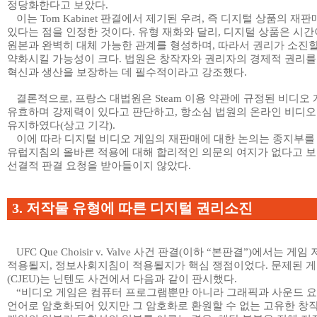
정당화한다고 보았다
.
이는
Tom Kabinet
판결에서 제기된 우려
,
즉 디지털 상품의 재판
있다는 점을 인정한 것이다
.
유형 재화와 달리
,
디지털 상품은 시간
원본과 완벽히 대체 가능한 관계를 형성하며
,
따라서 권리가 소진할
약화시킬 가능성이 크다
.
법원은 창작자와 권리자의 경제적 권리를
혁신과 생산을 보장하는 데 필수적이라고 강조했다
.
결론적으로
,
프랑스 대법원은
Steam
이용 약관에 규정된 비디오
유효하며 강제력이 있다고 판단하고
,
항소심 법원의 온라인 비디오
유지하였다
(
상고 기각
).
이에 따라 디지털 비디오 게임의 재판매에 대한 논의는 종지부를
유럽지침의 올바른 적용에 대해 합리적인 의문의 여지가 없다고 
선결적 판결 요청을 받아들이지 않았다
.
3.
저작물 유형에 따른 디지털 권리소진
UFC Que Choisir v. Valve
사건 판결
(
이하
“
본판결
”)
에서는 게임
적용될지
,
정보사회지침이 적용될지가 핵심 쟁점이었다
.
문제된 
(CJEU)
는 닌텐도 사건에서 다음과 같이 판시했다
.
“
비디오 게임은 컴퓨터 프로그램뿐만 아니라 그래픽과 사운드 
언어로 암호화되어 있지만 그 암호화로 환원할 수 없는 고유한 창