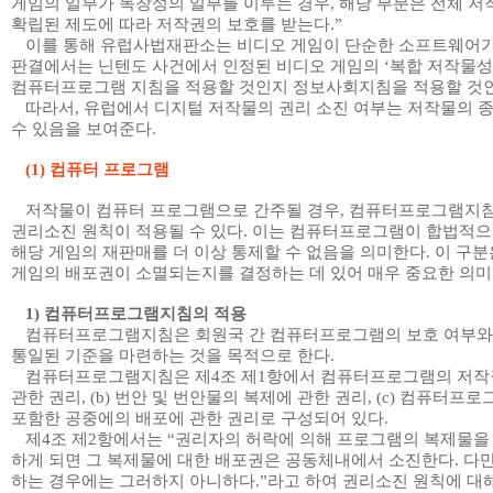
게임의 일부가 독창성의 일부를 이루는 경우
,
해당 부분은 전체 저
확립된 제도에 따라 저작권의 보호를 받는다
.”
이를 통해 유럽사법재판소는 비디오 게임이 단순한 소프트웨어가
판결에서는 닌텐도 사건에서 인정된 비디오 게임의
‘
복합 저작물성
컴퓨터프로그램 지침을 적용할 것인지 정보사회지침을 적용할 것
따라서
,
유럽에서 디지털 저작물의 권리 소진 여부는 저작물의 종
수 있음을 보여준다
.
(1)
컴퓨터 프로그램
저작물이 컴퓨터 프로그램으로 간주될 경우
,
컴퓨터프로그램지침
권리소진 원칙이 적용될 수 있다
.
이는 컴퓨터프로그램이 합법적으
해당 게임의 재판매를 더 이상 통제할 수 없음을 의미한다
.
이 구분
게임의 배포권이 소멸되는지를 결정하는 데 있어 매우 중요한 의
1)
컴퓨터프로그램지침의 적용
컴퓨터프로그램지침은 회원국 간 컴퓨터프로그램의 보호 여부와 
통일된 기준을 마련하는 것을 목적으로 한다
.
컴퓨터프로그램지침은 제
4
조 제
1
항에서 컴퓨터프로그램의 저작
관한 권리
, (b)
번안 및 번안물의 복제에 관한 권리
, (c)
컴퓨터프로그
포함한 공중에의 배포에 관한 권리로 구성되어 있다
.
제
4
조 제
2
항에서는
“
권리자의 허락에 의해 프로그램의 복제물을
하게 되면 그 복제물에 대한 배포권은 공동체내에서 소진한다
.
다만
하는 경우에는 그러하지 아니하다
.”
라고 하여 권리소진 원칙에 대