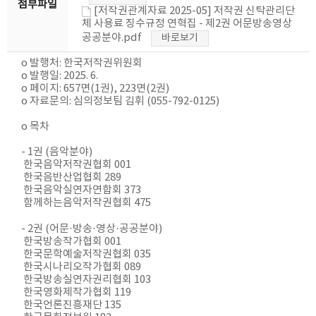
첨부파일
[저작권관계자료 2025-05] 저작권 신탁관리단
체 사용료 징수규정 연혁집 - 제2권 어문방송영상
공공분야.pdf
바로보기
o 발행처: 한국저작권위원회
o 발행일: 2025. 6.
o 페이지: 657면(1권), 223면(2권)
o 자료문의: 심의정보팀 김휘 (055-792-0125)
o 목차
- 1권 (음악분야)
한국음악저작권협회 001
한국음반산업협회 289
한국음악실연자연합회 373
함께하는음악저작권협회 475
- 2권 (어문·방송·영상·공공분야)
한국방송작가협회 001
한국문학예술저작권협회 035
한국시나리오작가협회 089
한국방송실연자권리협회 103
한국영화제작가협회 119
한국언론진흥재단 135