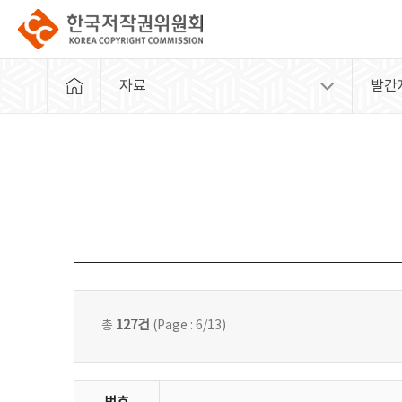
자료
발간
127건
총
(Page : 6/13)