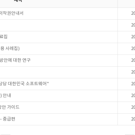
제목
 저작권안내서
2
2
자료집
2
용 사례집)
2
 방안에 대한 연구
2
2
당당 대한민국 소프트웨어"
2
) 안내
2
방안 가이드
2
- 중급편
2