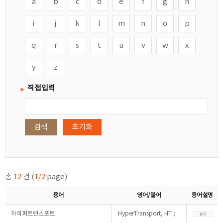
a
b
c
d
e
f
g
h
i
j
k
l
m
n
o
p
q
r
s
t
u
v
w
x
y
z
직접입력
검색
초기화
총
12
건 (
1/2
page)
용어
영어/불어
용어설명
하이퍼트랜스포트
HyperTransport, HT ;