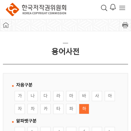
용어사전
자음구분
가
나
다
라
마
바
사
아
자
차
카
타
파
하
알파벳구분