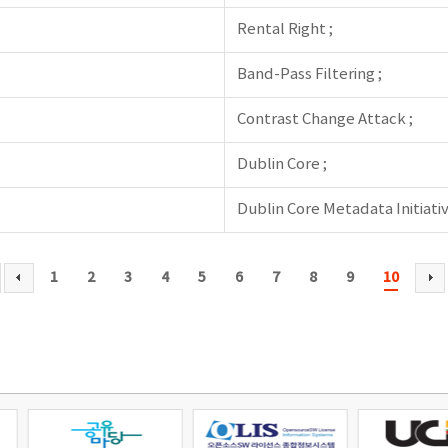
Rental Right ;
Band-Pass Filtering ;
Contrast Change Attack ;
Dublin Core ;
Dublin Core Metadata Initiativ
1
2
3
4
5
6
7
8
9
10