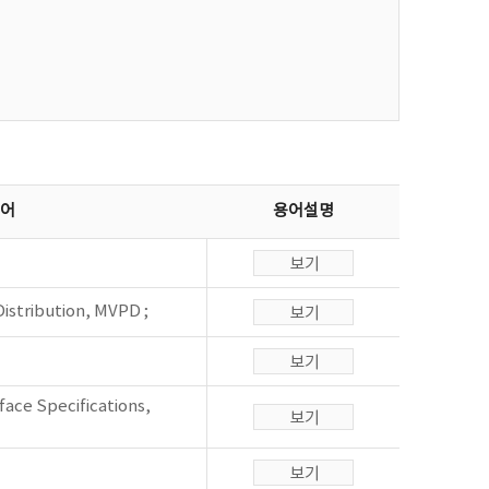
불어
용어설명
istribution, MVPD ;
face Specifications,