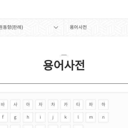
권동향(판례)
용어사전
용어사전
바
사
아
자
차
카
타
파
하
f
g
h
i
j
k
l
m
n