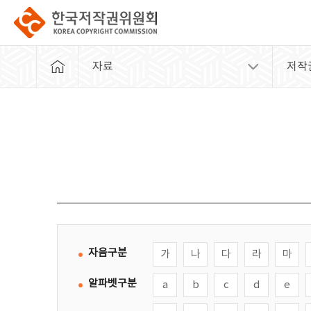
자료
저작
자음구분
가
나
다
라
마
알파벳구분
a
b
c
d
e