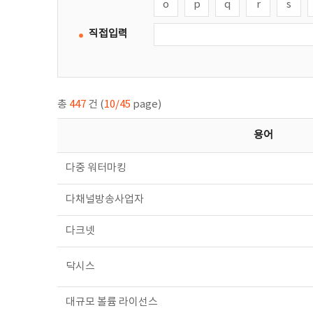
o
p
q
r
s
직접입력
총
447
건 (
10/45
page)
용어
다중 워터마킹
다채널방송사업자
다크넷
닥시스
대규모 볼륨 라이선스