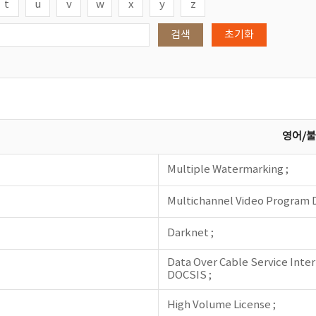
t
u
v
w
x
y
z
검색
초기화
영어/
Multiple Watermarking ;
Multichannel Video Program D
Darknet ;
Data Over Cable Service Inter
DOCSIS ;
High Volume License ;